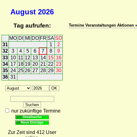
August
2026
Tag aufrufen:
Termine Veranstaltungen Aktionen
MO
DI
MI
DO
FR
SA
SO
31
1
2
32
3
4
5
6
7
8
9
33
10
11
12
13
14
15
16
34
17
18
19
20
21
22
23
35
24
25
26
27
28
29
30
36
31
nur zukünftige Termine
Detailsuche
Neue Einträge
Zur Zeit sind 412 User