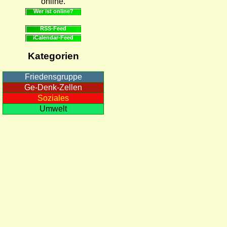
online.
Wer ist online?
RSS-Feed
iCalendar-Feed
Kategorien
Friedensgruppe
Ge-Denk-Zellen
Soziales
Umwelt