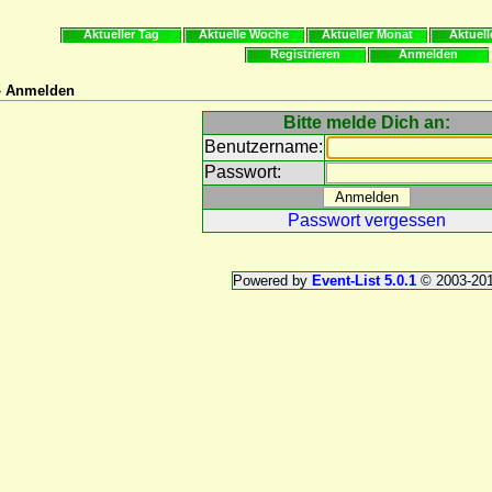
Aktueller Tag
Aktuelle Woche
Aktueller Monat
Aktuell
Registrieren
Anmelden
 » Anmelden
Bitte melde Dich an:
Benutzername:
Passwort:
Passwort vergessen
Powered by
Event-List 5.0.1
© 2003-20