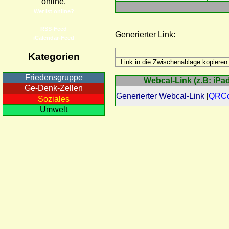
online.
Wer ist online?
RSS-Feed
Generierter Link:
iCalendar-Feed
Kategorien
Friedensgruppe
Webcal-Link (z.B: iPad
Ge-Denk-Zellen
Generierter Webcal-Link
[
QRC
Soziales
Umwelt