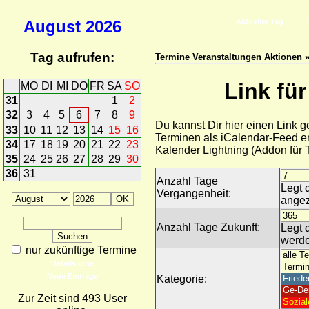
August
2026
Aktueller Tag
Tag aufrufen:
Termine Veranstaltungen Aktionen »
Link fü
MO
DI
MI
DO
FR
SA
SO
31
1
2
32
3
4
5
6
7
8
9
Du kannst Dir hier einen Link 
33
10
11
12
13
14
15
16
Terminen als iCalendar-Feed er
34
17
18
19
20
21
22
23
Kalender Lightning (Addon für
35
24
25
26
27
28
29
30
36
31
Anzahl Tage
Legt 
Vergangenheit:
angez
Anzahl Tage Zukunft:
Legt 
werde
nur zukünftige Termine
Detailsuche
Neue Einträge
Kategorie:
Zur Zeit sind 493 User