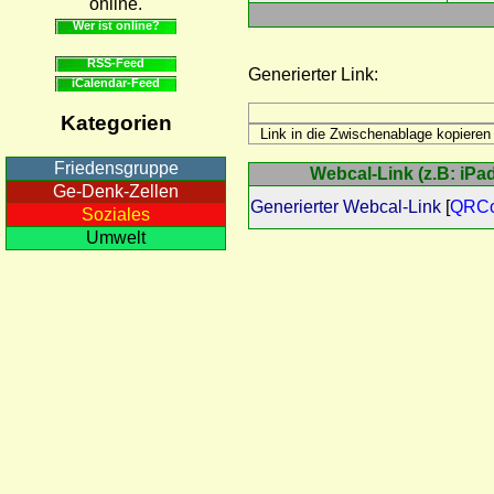
online.
Wer ist online?
RSS-Feed
Generierter Link:
iCalendar-Feed
Kategorien
Friedensgruppe
Webcal-Link (z.B: iPad
Ge-Denk-Zellen
Generierter Webcal-Link
[
QRC
Soziales
Umwelt