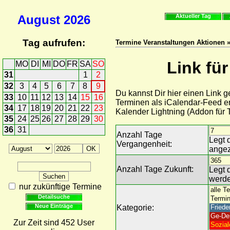
August
2026
Aktueller Tag
Tag aufrufen:
Termine Veranstaltungen Aktionen »
Link fü
MO
DI
MI
DO
FR
SA
SO
31
1
2
32
3
4
5
6
7
8
9
Du kannst Dir hier einen Link 
33
10
11
12
13
14
15
16
Terminen als iCalendar-Feed er
34
17
18
19
20
21
22
23
Kalender Lightning (Addon für
35
24
25
26
27
28
29
30
36
31
Anzahl Tage
Legt 
Vergangenheit:
angez
Anzahl Tage Zukunft:
Legt 
werde
nur zukünftige Termine
Detailsuche
Neue Einträge
Kategorie:
Zur Zeit sind 452 User