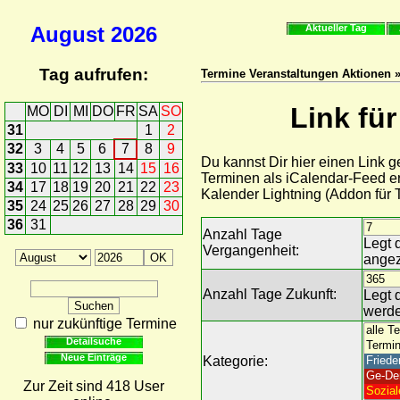
August
2026
Aktueller Tag
Tag aufrufen:
Termine Veranstaltungen Aktionen »
Link fü
MO
DI
MI
DO
FR
SA
SO
31
1
2
32
3
4
5
6
7
8
9
Du kannst Dir hier einen Link 
33
10
11
12
13
14
15
16
Terminen als iCalendar-Feed er
34
17
18
19
20
21
22
23
Kalender Lightning (Addon für
35
24
25
26
27
28
29
30
36
31
Anzahl Tage
Legt 
Vergangenheit:
angez
Anzahl Tage Zukunft:
Legt 
werde
nur zukünftige Termine
Detailsuche
Neue Einträge
Kategorie:
Zur Zeit sind 418 User