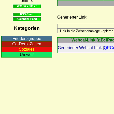
online.
Wer ist online?
RSS-Feed
Generierter Link:
iCalendar-Feed
Kategorien
Friedensgruppe
Webcal-Link (z.B: iPad
Ge-Denk-Zellen
Generierter Webcal-Link
[
QRC
Soziales
Umwelt