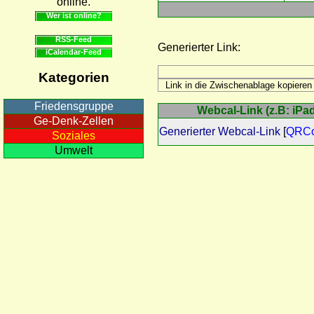
online.
Wer ist online?
RSS-Feed
Generierter Link:
iCalendar-Feed
Kategorien
Friedensgruppe
Webcal-Link (z.B: iPad
Ge-Denk-Zellen
Generierter Webcal-Link
[
QRC
Soziales
Umwelt