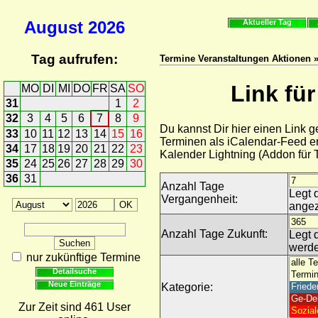
August
2026
Aktueller Tag
Tag aufrufen:
Termine Veranstaltungen Aktionen »
Link fü
MO
DI
MI
DO
FR
SA
SO
31
1
2
32
3
4
5
6
7
8
9
Du kannst Dir hier einen Link 
33
10
11
12
13
14
15
16
Terminen als iCalendar-Feed er
34
17
18
19
20
21
22
23
Kalender Lightning (Addon für
35
24
25
26
27
28
29
30
36
31
Anzahl Tage
Legt 
Vergangenheit:
angez
Anzahl Tage Zukunft:
Legt 
werde
nur zukünftige Termine
Detailsuche
Neue Einträge
Kategorie:
Zur Zeit sind 461 User