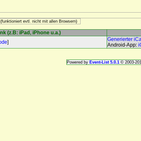
k (z.B: iPad, iPhone u.a.)
Generierter iC
ode
]
Android-App:
i
Powered by
Event-List 5.0.1
© 2003-20