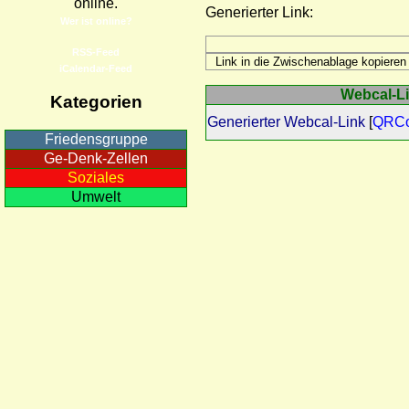
online.
Generierter Link:
Wer ist online?
RSS-Feed
iCalendar-Feed
Webcal-Lin
Kategorien
Generierter Webcal-Link
[
QRC
Friedensgruppe
Ge-Denk-Zellen
Soziales
Umwelt