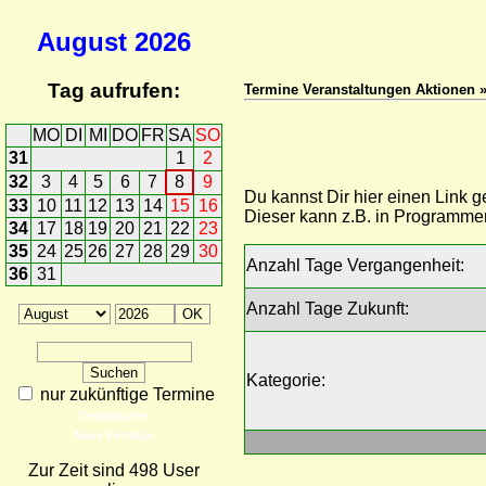
August
2026
Tag aufrufen:
Termine Veranstaltungen Aktionen »
MO
DI
MI
DO
FR
SA
SO
31
1
2
32
3
4
5
6
7
8
9
Du kannst Dir hier einen Link 
33
10
11
12
13
14
15
16
Dieser kann z.B. in Programme
34
17
18
19
20
21
22
23
35
24
25
26
27
28
29
30
Anzahl Tage Vergangenheit:
36
31
Anzahl Tage Zukunft:
Kategorie:
nur zukünftige Termine
Detailsuche
Neue Einträge
Zur Zeit sind 498 User