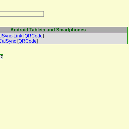
Android Tablets und Smartphones
alSync-Link
[
QRCode
]
CalSync
[
QRCode
]
17