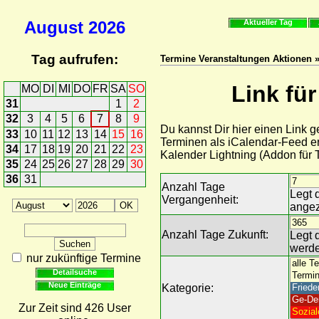
August
2026
Aktueller Tag
Tag aufrufen:
Termine Veranstaltungen Aktionen »
Link fü
MO
DI
MI
DO
FR
SA
SO
31
1
2
32
3
4
5
6
7
8
9
Du kannst Dir hier einen Link 
33
10
11
12
13
14
15
16
Terminen als iCalendar-Feed er
34
17
18
19
20
21
22
23
Kalender Lightning (Addon für
35
24
25
26
27
28
29
30
36
31
Anzahl Tage
Legt 
Vergangenheit:
angez
Anzahl Tage Zukunft:
Legt 
werde
nur zukünftige Termine
Detailsuche
Neue Einträge
Kategorie:
Zur Zeit sind 426 User