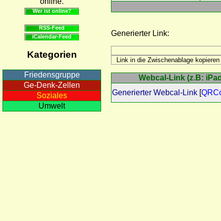
online.
Wer ist online?
RSS-Feed
Generierter Link:
iCalendar-Feed
Kategorien
Friedensgruppe
Webcal-Link (z.B: iPad
Ge-Denk-Zellen
Generierter Webcal-Link
[
QRC
Soziales
Umwelt