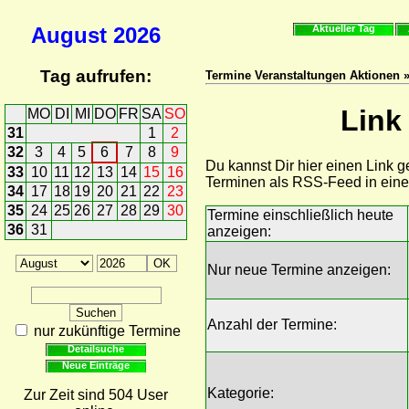
August
2026
Aktueller Tag
Tag aufrufen:
Termine Veranstaltungen Aktionen »
Link
MO
DI
MI
DO
FR
SA
SO
31
1
2
32
3
4
5
6
7
8
9
Du kannst Dir hier einen Link 
33
10
11
12
13
14
15
16
Terminen als RSS-Feed in ein
34
17
18
19
20
21
22
23
35
24
25
26
27
28
29
30
Termine einschließlich heute
36
31
anzeigen:
Nur neue Termine anzeigen:
Anzahl der Termine:
nur zukünftige Termine
Detailsuche
Neue Einträge
Kategorie:
Zur Zeit sind 504 User