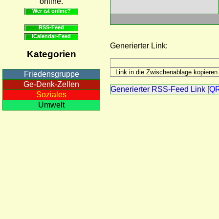
online.
Wer ist online?
RSS-Feed
iCalendar-Feed
Generierter Link:
Kategorien
Friedensgruppe
Ge-Denk-Zellen
Generierter RSS-Feed Link
[
Q
Soziales
Umwelt