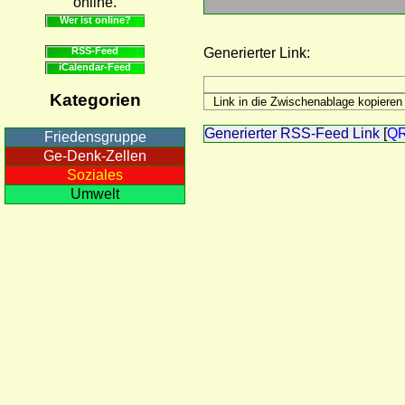
online.
Wer ist online?
RSS-Feed
Generierter Link:
iCalendar-Feed
Kategorien
Generierter RSS-Feed Link
[
Q
Friedensgruppe
Ge-Denk-Zellen
Soziales
Umwelt