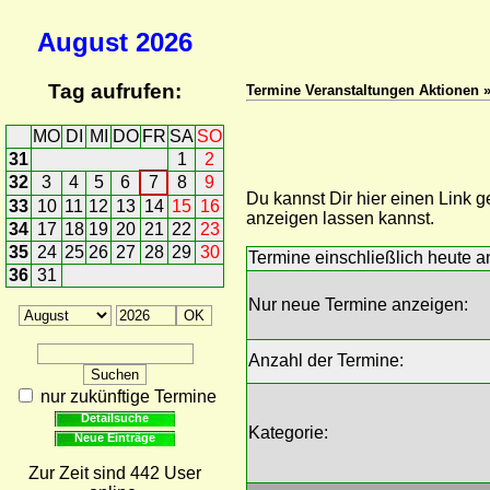
August
2026
Tag aufrufen:
Termine Veranstaltungen Aktionen »
MO
DI
MI
DO
FR
SA
SO
31
1
2
32
3
4
5
6
7
8
9
Du kannst Dir hier einen Link
33
10
11
12
13
14
15
16
anzeigen lassen kannst.
34
17
18
19
20
21
22
23
35
24
25
26
27
28
29
30
Termine einschließlich heute a
36
31
Nur neue Termine anzeigen:
Anzahl der Termine:
nur zukünftige Termine
Detailsuche
Kategorie:
Neue Einträge
Zur Zeit sind 442 User