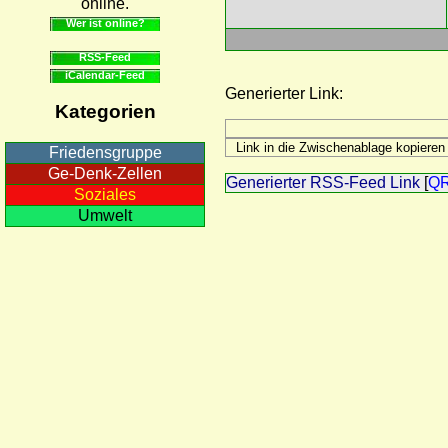
online.
Wer ist online?
RSS-Feed
iCalendar-Feed
Generierter Link:
Kategorien
Friedensgruppe
Ge-Denk-Zellen
Generierter RSS-Feed Link
[
Q
Soziales
Umwelt