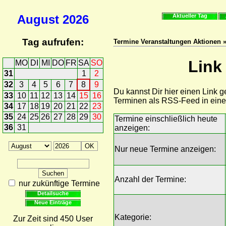
August
2026
Aktueller Tag
Tag aufrufen:
Termine Veranstaltungen Aktionen »
Link
MO
DI
MI
DO
FR
SA
SO
31
1
2
32
3
4
5
6
7
8
9
Du kannst Dir hier einen Link 
33
10
11
12
13
14
15
16
Terminen als RSS-Feed in ein
34
17
18
19
20
21
22
23
35
24
25
26
27
28
29
30
Termine einschließlich heute
36
31
anzeigen:
Nur neue Termine anzeigen:
Anzahl der Termine:
nur zukünftige Termine
Detailsuche
Neue Einträge
Kategorie:
Zur Zeit sind 450 User