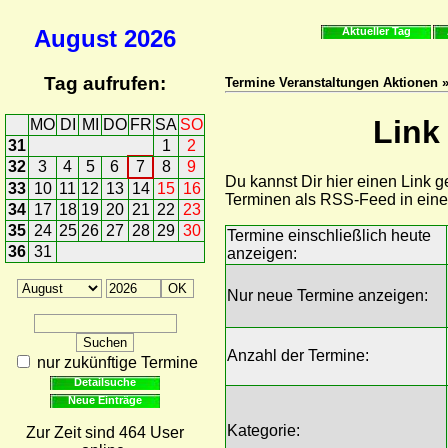
August
2026
Aktueller Tag
Tag aufrufen:
Termine Veranstaltungen Aktionen »
Link
MO
DI
MI
DO
FR
SA
SO
31
1
2
32
3
4
5
6
7
8
9
Du kannst Dir hier einen Link 
33
10
11
12
13
14
15
16
Terminen als RSS-Feed in ein
34
17
18
19
20
21
22
23
35
24
25
26
27
28
29
30
Termine einschließlich heute
36
31
anzeigen:
Nur neue Termine anzeigen:
Anzahl der Termine:
nur zukünftige Termine
Detailsuche
Neue Einträge
Kategorie:
Zur Zeit sind 464 User