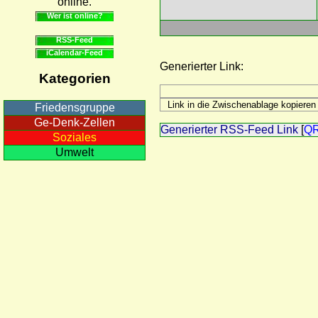
online.
Wer ist online?
RSS-Feed
iCalendar-Feed
Generierter Link:
Kategorien
Friedensgruppe
Ge-Denk-Zellen
Generierter RSS-Feed Link
[
Q
Soziales
Umwelt