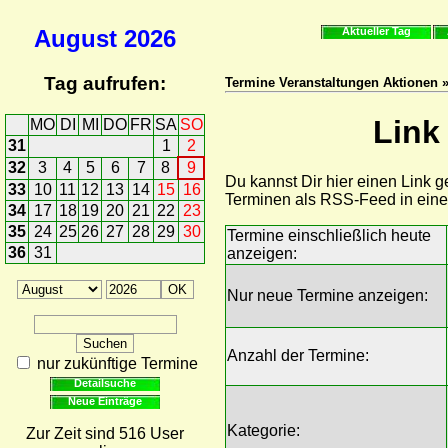
August
2026
Aktueller Tag
Tag aufrufen:
Termine Veranstaltungen Aktionen »
Link
MO
DI
MI
DO
FR
SA
SO
31
1
2
32
3
4
5
6
7
8
9
Du kannst Dir hier einen Link 
33
10
11
12
13
14
15
16
Terminen als RSS-Feed in ein
34
17
18
19
20
21
22
23
35
24
25
26
27
28
29
30
Termine einschließlich heute
36
31
anzeigen:
Nur neue Termine anzeigen:
Anzahl der Termine:
nur zukünftige Termine
Detailsuche
Neue Einträge
Kategorie:
Zur Zeit sind 516 User