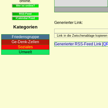
online.
Wer ist online?
RSS-Feed
iCalendar-Feed
Generierter Link:
Kategorien
Friedensgruppe
Ge-Denk-Zellen
Generierter RSS-Feed Link
[
Q
Soziales
Umwelt