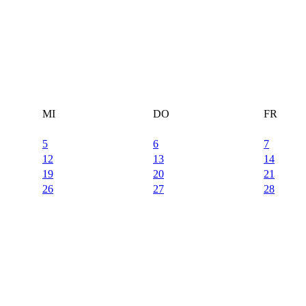
MI
DO
FR
5
6
7
12
13
14
19
20
21
26
27
28