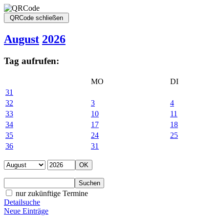
August
2026
Tag aufrufen:
MO
DI
31
32
3
4
33
10
11
34
17
18
35
24
25
36
31
nur zukünftige Termine
Detailsuche
Neue Einträge