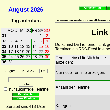
August
2026
Aktueller Tag
Tag aufrufen:
Termine Veranstaltungen Aktionen »
Link
MO
DI
MI
DO
FR
SA
SO
31
1
2
32
3
4
5
6
7
8
9
Du kannst Dir hier einen Link 
33
10
11
12
13
14
15
16
Terminen als RSS-Feed in ein
34
17
18
19
20
21
22
23
35
24
25
26
27
28
29
30
Termine einschließlich heute
36
31
anzeigen:
Nur neue Termine anzeigen:
Anzahl der Termine:
nur zukünftige Termine
Detailsuche
Neue Einträge
Kategorie:
Zur Zeit sind 418 User