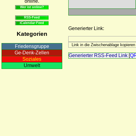
online.
Wer ist online?
RSS-Feed
iCalendar-Feed
Generierter Link:
Kategorien
Friedensgruppe
Ge-Denk-Zellen
Generierter RSS-Feed Link
[
Q
Soziales
Umwelt