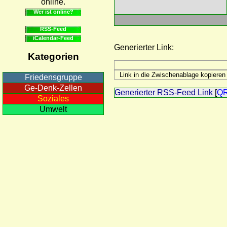
online.
Wer ist online?
RSS-Feed
iCalendar-Feed
Generierter Link:
Kategorien
Friedensgruppe
Ge-Denk-Zellen
Generierter RSS-Feed Link
[
Q
Soziales
Umwelt