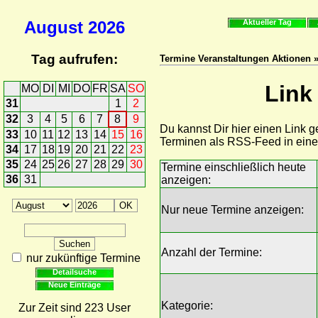
August
2026
Aktueller Tag
Tag aufrufen:
Termine Veranstaltungen Aktionen »
Link
MO
DI
MI
DO
FR
SA
SO
31
1
2
32
3
4
5
6
7
8
9
Du kannst Dir hier einen Link 
33
10
11
12
13
14
15
16
Terminen als RSS-Feed in ein
34
17
18
19
20
21
22
23
35
24
25
26
27
28
29
30
Termine einschließlich heute
36
31
anzeigen:
Nur neue Termine anzeigen:
Anzahl der Termine:
nur zukünftige Termine
Detailsuche
Neue Einträge
Kategorie:
Zur Zeit sind 223 User