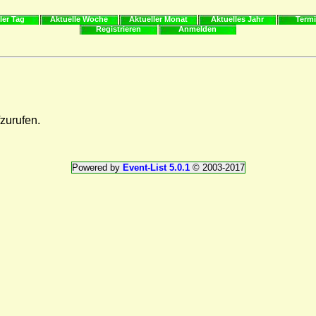
ler Tag
Aktuelle Woche
Aktueller Monat
Aktuelles Jahr
Termi
Registrieren
Anmelden
fzurufen.
Powered by
Event-List 5.0.1
© 2003-2017