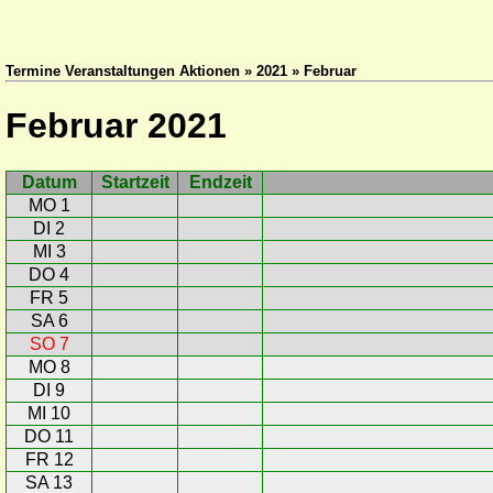
Termine Veranstaltungen Aktionen » 2021 » Februar
Februar 2021
Datum
Startzeit
Endzeit
MO 1
DI 2
MI 3
DO 4
FR 5
SA 6
SO 7
MO 8
DI 9
MI 10
DO 11
FR 12
SA 13