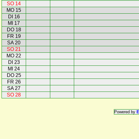
SO 14
MO 15
DI 16
MI 17
DO 18
FR 19
SA 20
SO 21
MO 22
DI 23
MI 24
DO 25
FR 26
SA 27
SO 28
Powered by
E