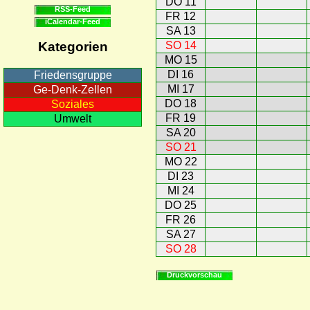
DO 11
RSS-Feed
FR 12
iCalendar-Feed
SA 13
SO 14
Kategorien
MO 15
DI 16
Friedensgruppe
MI 17
Ge-Denk-Zellen
DO 18
Soziales
FR 19
Umwelt
SA 20
SO 21
MO 22
DI 23
MI 24
DO 25
FR 26
SA 27
SO 28
Druckvorschau