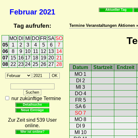
Februar
2021
Aktueller Tag
Tag aufrufen:
Termine Veranstaltungen Aktionen 
Te
MO
DI
MI
DO
FR
SA
SO
05
1
2
3
4
5
6
7
06
8
9
10
11
12
13
14
07
15
16
17
18
19
20
21
08
22
23
24
25
26
27
28
Datum
Startzeit
Endzeit
MO 1
DI 2
MI 3
DO 4
nur zukünftige Termine
FR 5
Detailsuche
SA 6
Neue Einträge
SO 7
MO 8
Zur Zeit sind 539 User
online.
DI 9
Wer ist online?
MI 10