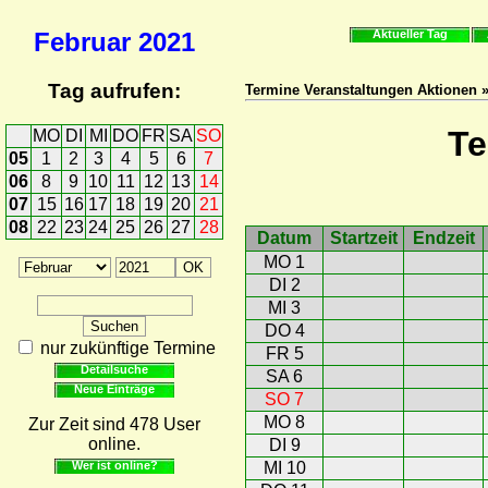
Februar
2021
Aktueller Tag
Tag aufrufen:
Termine Veranstaltungen Aktionen 
Te
MO
DI
MI
DO
FR
SA
SO
05
1
2
3
4
5
6
7
06
8
9
10
11
12
13
14
07
15
16
17
18
19
20
21
08
22
23
24
25
26
27
28
Datum
Startzeit
Endzeit
MO 1
DI 2
MI 3
DO 4
nur zukünftige Termine
FR 5
Detailsuche
SA 6
Neue Einträge
SO 7
MO 8
Zur Zeit sind 478 User
online.
DI 9
Wer ist online?
MI 10