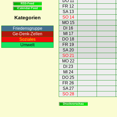
DO 11
RSS-Feed
FR 12
iCalendar-Feed
SA 13
SO 14
Kategorien
MO 15
DI 16
Friedensgruppe
MI 17
Ge-Denk-Zellen
DO 18
Soziales
FR 19
Umwelt
SA 20
SO 21
MO 22
DI 23
MI 24
DO 25
FR 26
SA 27
SO 28
Druckvorschau