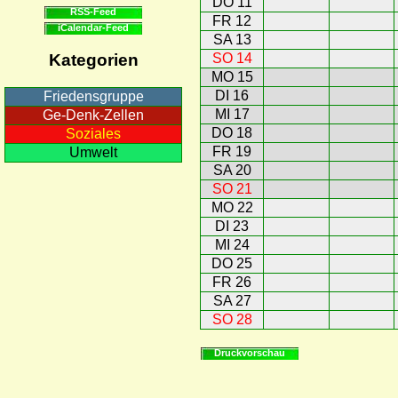
DO 11
RSS-Feed
FR 12
iCalendar-Feed
SA 13
SO 14
Kategorien
MO 15
DI 16
Friedensgruppe
MI 17
Ge-Denk-Zellen
DO 18
Soziales
FR 19
Umwelt
SA 20
SO 21
MO 22
DI 23
MI 24
DO 25
FR 26
SA 27
SO 28
Druckvorschau