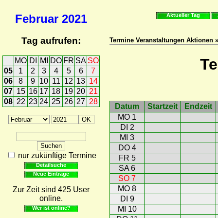
Februar
2021
Aktueller Tag
Tag aufrufen:
Termine Veranstaltungen Aktionen 
Te
MO
DI
MI
DO
FR
SA
SO
05
1
2
3
4
5
6
7
06
8
9
10
11
12
13
14
07
15
16
17
18
19
20
21
08
22
23
24
25
26
27
28
Datum
Startzeit
Endzeit
MO 1
DI 2
MI 3
DO 4
nur zukünftige Termine
FR 5
Detailsuche
SA 6
Neue Einträge
SO 7
MO 8
Zur Zeit sind 425 User
online.
DI 9
Wer ist online?
MI 10