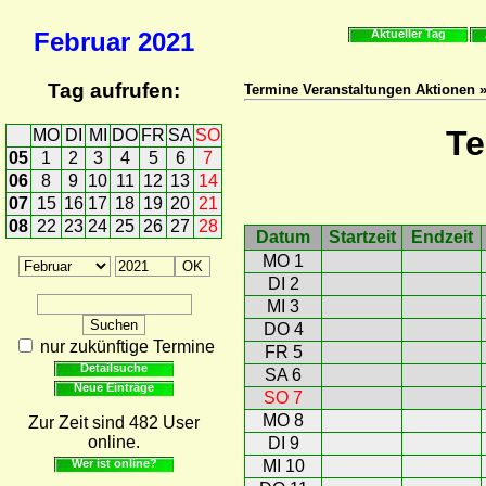
Februar
2021
Aktueller Tag
Tag aufrufen:
Termine Veranstaltungen Aktionen 
Te
MO
DI
MI
DO
FR
SA
SO
05
1
2
3
4
5
6
7
06
8
9
10
11
12
13
14
07
15
16
17
18
19
20
21
08
22
23
24
25
26
27
28
Datum
Startzeit
Endzeit
MO 1
DI 2
MI 3
DO 4
nur zukünftige Termine
FR 5
Detailsuche
SA 6
Neue Einträge
SO 7
MO 8
Zur Zeit sind 482 User
online.
DI 9
Wer ist online?
MI 10