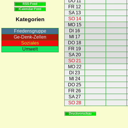
DO 11
RSS-Feed
FR 12
iCalendar-Feed
SA 13
SO 14
Kategorien
MO 15
DI 16
Friedensgruppe
MI 17
Ge-Denk-Zellen
DO 18
Soziales
FR 19
Umwelt
SA 20
SO 21
MO 22
DI 23
MI 24
DO 25
FR 26
SA 27
SO 28
Druckvorschau