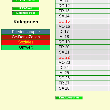
MI 11
DO 12
RSS-Feed
FR 13
iCalendar-Feed
SA 14
SO 15
Kategorien
MO 16
DI 17
Friedensgruppe
MI 18
Ge-Denk-Zellen
DO 19
Soziales
FR 20
Umwelt
SA 21
SO 22
MO 23
DI 24
MI 25
DO 26
FR 27
SA 28
Druckvorschau