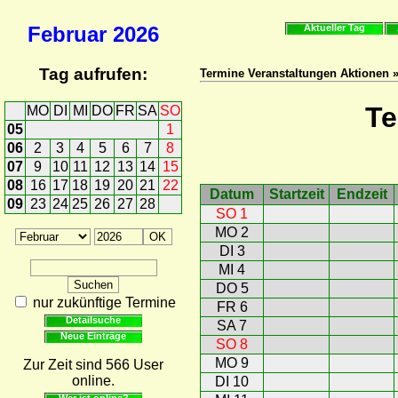
Februar
2026
Aktueller Tag
Tag aufrufen:
Termine Veranstaltungen Aktionen 
Te
MO
DI
MI
DO
FR
SA
SO
05
1
06
2
3
4
5
6
7
8
07
9
10
11
12
13
14
15
08
16
17
18
19
20
21
22
Datum
Startzeit
Endzeit
09
23
24
25
26
27
28
SO 1
MO 2
DI 3
MI 4
DO 5
nur zukünftige Termine
FR 6
Detailsuche
SA 7
Neue Einträge
SO 8
MO 9
Zur Zeit sind 566 User
online.
DI 10
Wer ist online?