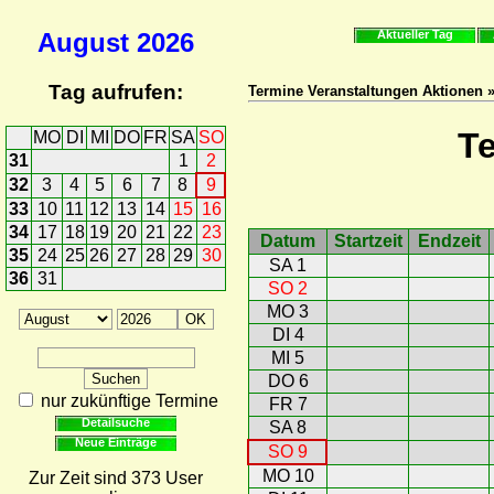
August
2026
Aktueller Tag
Tag aufrufen:
Termine Veranstaltungen Aktionen 
T
MO
DI
MI
DO
FR
SA
SO
31
1
2
32
3
4
5
6
7
8
9
33
10
11
12
13
14
15
16
34
17
18
19
20
21
22
23
Datum
Startzeit
Endzeit
35
24
25
26
27
28
29
30
SA 1
36
31
SO 2
MO 3
DI 4
MI 5
DO 6
nur zukünftige Termine
FR 7
Detailsuche
SA 8
Neue Einträge
SO 9
MO 10
Zur Zeit sind 373 User