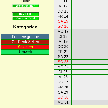
online.
DI 11
Wer ist online?
MI 12
DO 13
RSS-Feed
FR 14
iCalendar-Feed
SA 15
SO 16
Kategorien
MO 17
DI 18
Friedensgruppe
MI 19
Ge-Denk-Zellen
DO 20
Soziales
FR 21
Umwelt
SA 22
SO 23
MO 24
DI 25
MI 26
DO 27
FR 28
SA 29
SO 30
MO 31