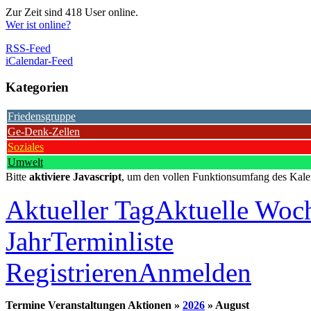
Zur Zeit sind 418 User online.
Wer ist online?
RSS-Feed
iCalendar-Feed
Kategorien
Friedensgruppe
Ge-Denk-Zellen
Soziales
Umwelt
Bitte
aktiviere Javascript
, um den vollen Funktionsumfang des Kale
Aktueller Tag
Aktuelle Woc
Jahr
Terminliste
Registrieren
Anmelden
Termine Veranstaltungen Aktionen »
2026
» August