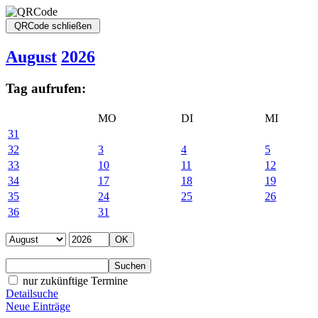
August
2026
Tag aufrufen:
MO
DI
MI
31
32
3
4
5
33
10
11
12
34
17
18
19
35
24
25
26
36
31
nur zukünftige Termine
Detailsuche
Neue Einträge