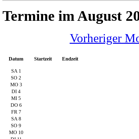
Termine im August 2
Vorheriger M
Datum
Startzeit
Endzeit
SA 1
SO 2
MO 3
DI 4
MI 5
DO 6
FR 7
SA 8
SO 9
MO 10