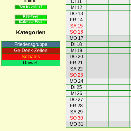
online.
DI 11
Wer ist online?
MI 12
DO 13
RSS-Feed
FR 14
iCalendar-Feed
SA 15
Kategorien
SO 16
MO 17
DI 18
Friedensgruppe
MI 19
Ge-Denk-Zellen
DO 20
Soziales
FR 21
Umwelt
SA 22
SO 23
MO 24
DI 25
MI 26
DO 27
FR 28
SA 29
SO 30
MO 31