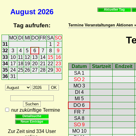
August
2026
Aktueller Tag
Tag aufrufen:
Termine Veranstaltungen Aktionen 
T
MO
DI
MI
DO
FR
SA
SO
31
1
2
32
3
4
5
6
7
8
9
33
10
11
12
13
14
15
16
34
17
18
19
20
21
22
23
Datum
Startzeit
Endzeit
35
24
25
26
27
28
29
30
SA 1
36
31
SO 2
MO 3
DI 4
MI 5
DO 6
nur zukünftige Termine
FR 7
Detailsuche
SA 8
Neue Einträge
SO 9
MO 10
Zur Zeit sind 334 User