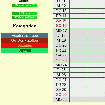
online.
DI 11
Wer ist online?
MI 12
DO 13
RSS-Feed
FR 14
iCalendar-Feed
SA 15
Kategorien
SO 16
MO 17
DI 18
Friedensgruppe
MI 19
Ge-Denk-Zellen
DO 20
Soziales
FR 21
Umwelt
SA 22
SO 23
MO 24
DI 25
MI 26
DO 27
FR 28
SA 29
SO 30
MO 31