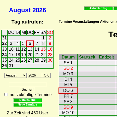
August
2026
Aktueller Tag
Tag aufrufen:
Termine Veranstaltungen Aktionen 
T
MO
DI
MI
DO
FR
SA
SO
31
1
2
32
3
4
5
6
7
8
9
33
10
11
12
13
14
15
16
34
17
18
19
20
21
22
23
Datum
Startzeit
Endzeit
35
24
25
26
27
28
29
30
SA 1
36
31
SO 2
MO 3
DI 4
MI 5
DO 6
nur zukünftige Termine
FR 7
Detailsuche
SA 8
Neue Einträge
SO 9
MO 10
Zur Zeit sind 460 User