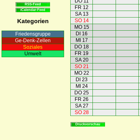
DO 11
RSS-Feed
FR 12
iCalendar-Feed
SA 13
SO 14
Kategorien
MO 15
DI 16
Friedensgruppe
MI 17
Ge-Denk-Zellen
DO 18
Soziales
FR 19
Umwelt
SA 20
SO 21
MO 22
DI 23
MI 24
DO 25
FR 26
SA 27
SO 28
Druckvorschau