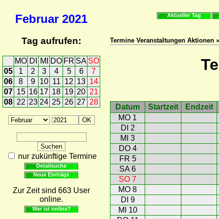
Februar
2021
Aktueller Tag
Tag aufrufen:
Termine Veranstaltungen Aktionen 
Te
MO
DI
MI
DO
FR
SA
SO
05
1
2
3
4
5
6
7
06
8
9
10
11
12
13
14
07
15
16
17
18
19
20
21
08
22
23
24
25
26
27
28
Datum
Startzeit
Endzeit
MO 1
DI 2
MI 3
DO 4
nur zukünftige Termine
FR 5
Detailsuche
SA 6
Neue Einträge
SO 7
MO 8
Zur Zeit sind 663 User
online.
DI 9
Wer ist online?
MI 10