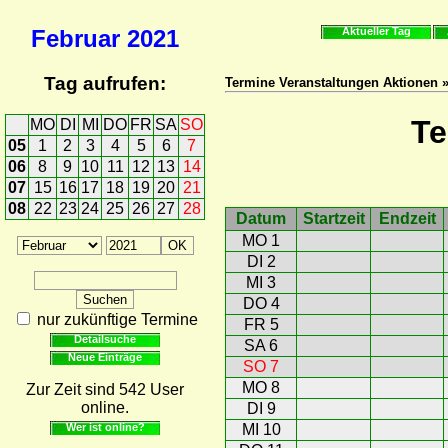
Februar
2021
Aktueller Tag
Tag aufrufen:
Termine Veranstaltungen Aktionen 
Te
MO
DI
MI
DO
FR
SA
SO
05
1
2
3
4
5
6
7
06
8
9
10
11
12
13
14
07
15
16
17
18
19
20
21
08
22
23
24
25
26
27
28
Datum
Startzeit
Endzeit
MO 1
DI 2
MI 3
DO 4
nur zukünftige Termine
FR 5
Detailsuche
SA 6
Neue Einträge
SO 7
MO 8
Zur Zeit sind 542 User
online.
DI 9
Wer ist online?
MI 10