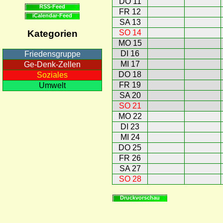
DO 11
RSS-Feed
FR 12
iCalendar-Feed
SA 13
SO 14
Kategorien
MO 15
DI 16
Friedensgruppe
MI 17
Ge-Denk-Zellen
DO 18
Soziales
FR 19
Umwelt
SA 20
SO 21
MO 22
DI 23
MI 24
DO 25
FR 26
SA 27
SO 28
Druckvorschau