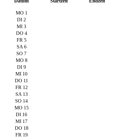
Datum
Startzeit
Endzeit
MO 1
DI 2
MI 3
DO 4
FR 5
SA 6
SO 7
MO 8
DI 9
MI 10
DO 11
FR 12
SA 13
SO 14
MO 15
DI 16
MI 17
DO 18
FR 19