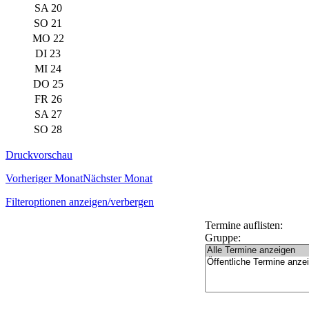
SA 20
SO 21
MO 22
DI 23
MI 24
DO 25
FR 26
SA 27
SO 28
Druckvorschau
Vorheriger Monat
Nächster Monat
Filteroptionen anzeigen/verbergen
Termine auflisten:
Gruppe: