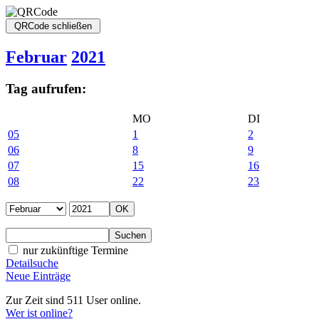
Februar
2021
Tag aufrufen:
MO
DI
05
1
2
06
8
9
07
15
16
08
22
23
nur zukünftige Termine
Detailsuche
Neue Einträge
Zur Zeit sind 511 User online.
Wer ist online?