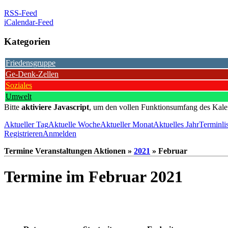
RSS-Feed
iCalendar-Feed
Kategorien
Friedensgruppe
Ge-Denk-Zellen
Soziales
Umwelt
Bitte
aktiviere Javascript
, um den vollen Funktionsumfang des Kale
Aktueller Tag
Aktuelle Woche
Aktueller Monat
Aktuelles Jahr
Terminli
Registrieren
Anmelden
Termine Veranstaltungen Aktionen »
2021
» Februar
Termine im Februar 2021