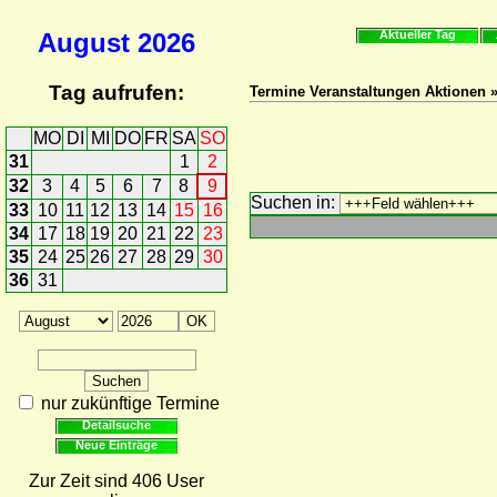
August
2026
Aktueller Tag
Tag aufrufen:
Termine Veranstaltungen Aktionen 
MO
DI
MI
DO
FR
SA
SO
31
1
2
32
3
4
5
6
7
8
9
Suchen in:
33
10
11
12
13
14
15
16
34
17
18
19
20
21
22
23
35
24
25
26
27
28
29
30
36
31
nur zukünftige Termine
Detailsuche
Neue Einträge
Zur Zeit sind 406 User