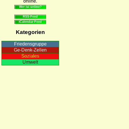
online.
Wer ist online?
RSS-Feed
iCalendar-Feed
Kategorien
Friedensgruppe
Ge-Denk-Zellen
Soziales
Umwelt