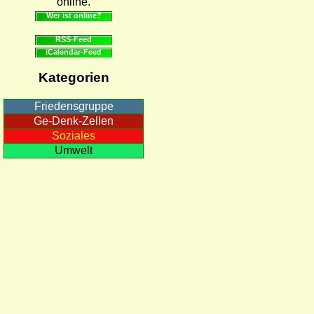
online.
Wer ist online?
RSS-Feed
iCalendar-Feed
Kategorien
Friedensgruppe
Ge-Denk-Zellen
Soziales
Umwelt