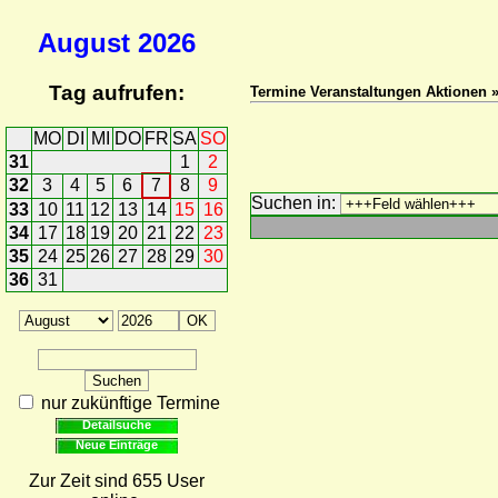
August
2026
Tag aufrufen:
Termine Veranstaltungen Aktionen 
MO
DI
MI
DO
FR
SA
SO
31
1
2
32
3
4
5
6
7
8
9
Suchen in:
33
10
11
12
13
14
15
16
34
17
18
19
20
21
22
23
35
24
25
26
27
28
29
30
36
31
nur zukünftige Termine
Detailsuche
Neue Einträge
Zur Zeit sind 655 User