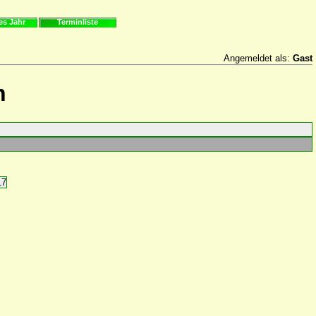
es Jahr
Terminliste
Angemeldet als:
Gast
n
17