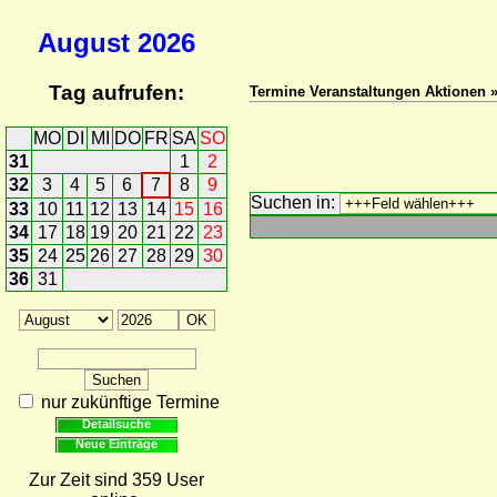
August
2026
Tag aufrufen:
Termine Veranstaltungen Aktionen 
MO
DI
MI
DO
FR
SA
SO
31
1
2
32
3
4
5
6
7
8
9
Suchen in:
33
10
11
12
13
14
15
16
34
17
18
19
20
21
22
23
35
24
25
26
27
28
29
30
36
31
nur zukünftige Termine
Detailsuche
Neue Einträge
Zur Zeit sind 359 User