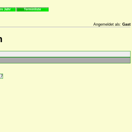
es Jahr
Terminliste
Angemeldet als:
Gast
n
17