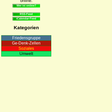
online.
Wer ist online?
RSS-Feed
iCalendar-Feed
Kategorien
Friedensgruppe
Ge-Denk-Zellen
Soziales
Umwelt