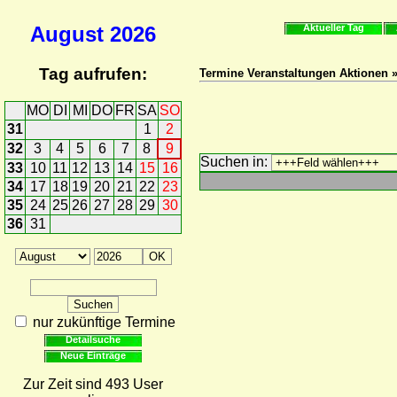
August
2026
Aktueller Tag
Tag aufrufen:
Termine Veranstaltungen Aktionen 
MO
DI
MI
DO
FR
SA
SO
31
1
2
32
3
4
5
6
7
8
9
Suchen in:
33
10
11
12
13
14
15
16
34
17
18
19
20
21
22
23
35
24
25
26
27
28
29
30
36
31
nur zukünftige Termine
Detailsuche
Neue Einträge
Zur Zeit sind 493 User