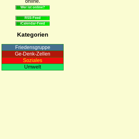
online.
Wer ist online?
RSS-Feed
iCalendar-Feed
Kategorien
Friedensgruppe
Ge-Denk-Zellen
Soziales
Umwelt