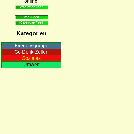
online.
Wer ist online?
RSS-Feed
iCalendar-Feed
Kategorien
Friedensgruppe
Ge-Denk-Zellen
Soziales
Umwelt