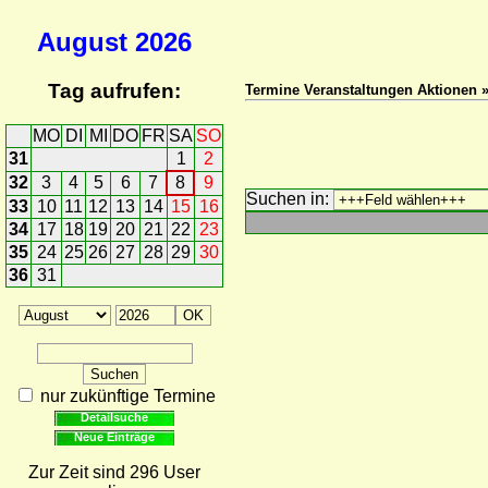
August
2026
Tag aufrufen:
Termine Veranstaltungen Aktionen 
MO
DI
MI
DO
FR
SA
SO
31
1
2
32
3
4
5
6
7
8
9
Suchen in:
33
10
11
12
13
14
15
16
34
17
18
19
20
21
22
23
35
24
25
26
27
28
29
30
36
31
nur zukünftige Termine
Detailsuche
Neue Einträge
Zur Zeit sind 296 User