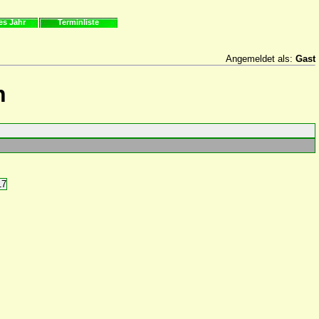
es Jahr
Terminliste
Angemeldet als:
Gast
n
17