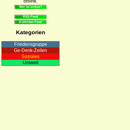
online.
Wer ist online?
RSS-Feed
iCalendar-Feed
Kategorien
Friedensgruppe
Ge-Denk-Zellen
Soziales
Umwelt