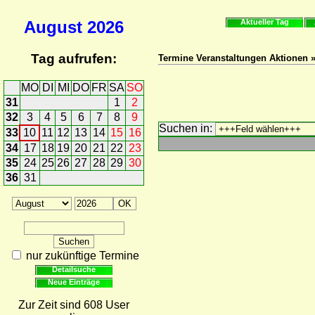
August
2026
Aktueller Tag
Tag aufrufen:
Termine Veranstaltungen Aktionen 
MO
DI
MI
DO
FR
SA
SO
31
1
2
32
3
4
5
6
7
8
9
Suchen in:
33
10
11
12
13
14
15
16
34
17
18
19
20
21
22
23
35
24
25
26
27
28
29
30
36
31
nur zukünftige Termine
Detailsuche
Neue Einträge
Zur Zeit sind 608 User