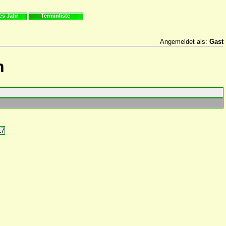
es Jahr
Terminliste
Angemeldet als:
Gast
n
17