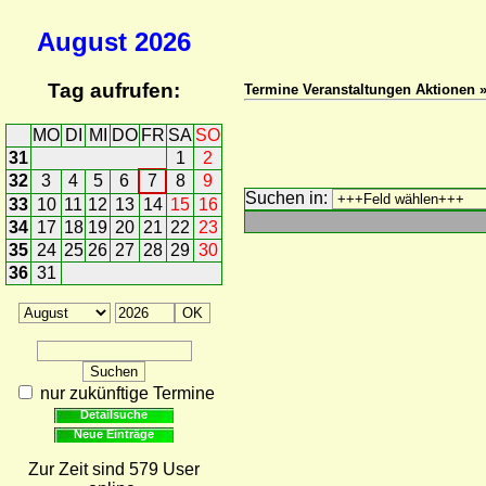
August
2026
Tag aufrufen:
Termine Veranstaltungen Aktionen 
MO
DI
MI
DO
FR
SA
SO
31
1
2
32
3
4
5
6
7
8
9
Suchen in:
33
10
11
12
13
14
15
16
34
17
18
19
20
21
22
23
35
24
25
26
27
28
29
30
36
31
nur zukünftige Termine
Detailsuche
Neue Einträge
Zur Zeit sind 579 User