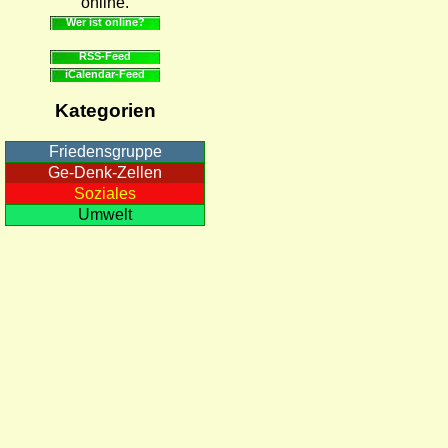
online.
Wer ist online?
RSS-Feed
iCalendar-Feed
Kategorien
Friedensgruppe
Ge-Denk-Zellen
Soziales
Umwelt