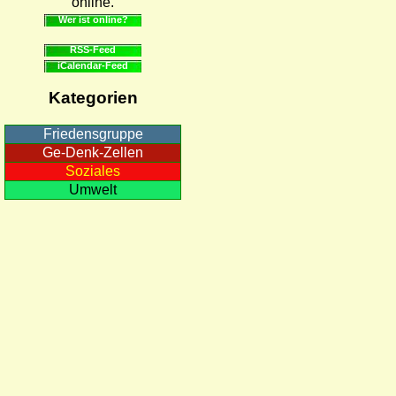
online.
Wer ist online?
RSS-Feed
iCalendar-Feed
Kategorien
Friedensgruppe
Ge-Denk-Zellen
Soziales
Umwelt