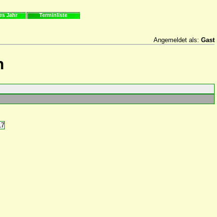
es Jahr
Terminliste
Angemeldet als:
Gast
n
17