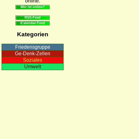
online.
Wer ist online?
RSS-Feed
iCalendar-Feed
Kategorien
Friedensgruppe
Ge-Denk-Zellen
Soziales
Umwelt