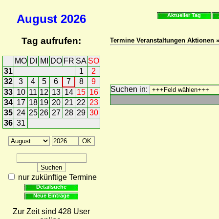
August
2026
Aktueller Tag
Tag aufrufen:
Termine Veranstaltungen Aktionen 
MO
DI
MI
DO
FR
SA
SO
31
1
2
32
3
4
5
6
7
8
9
Suchen in:
33
10
11
12
13
14
15
16
34
17
18
19
20
21
22
23
35
24
25
26
27
28
29
30
36
31
nur zukünftige Termine
Detailsuche
Neue Einträge
Zur Zeit sind 428 User