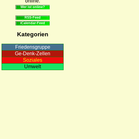
online.
Wer ist online?
RSS-Feed
iCalendar-Feed
Kategorien
Friedensgruppe
Ge-Denk-Zellen
Soziales
Umwelt