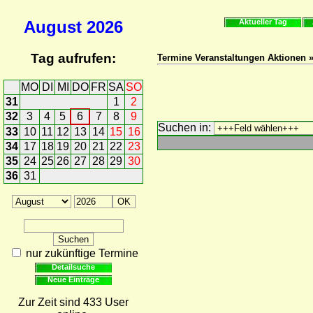
August
2026
Aktueller Tag
Tag aufrufen:
Termine Veranstaltungen Aktionen 
MO
DI
MI
DO
FR
SA
SO
31
1
2
32
3
4
5
6
7
8
9
Suchen in:
33
10
11
12
13
14
15
16
34
17
18
19
20
21
22
23
35
24
25
26
27
28
29
30
36
31
nur zukünftige Termine
Detailsuche
Neue Einträge
Zur Zeit sind 433 User