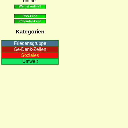
online.
Wer ist online?
RSS-Feed
iCalendar-Feed
Kategorien
Friedensgruppe
Ge-Denk-Zellen
Soziales
Umwelt