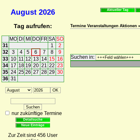
August
2026
Aktueller Tag
Tag aufrufen:
Termine Veranstaltungen Aktionen 
MO
DI
MI
DO
FR
SA
SO
31
1
2
32
3
4
5
6
7
8
9
Suchen in:
33
10
11
12
13
14
15
16
34
17
18
19
20
21
22
23
35
24
25
26
27
28
29
30
36
31
nur zukünftige Termine
Detailsuche
Neue Einträge
Zur Zeit sind 456 User