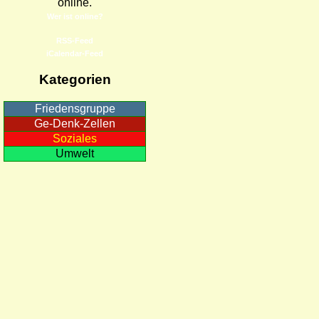
online.
Wer ist online?
RSS-Feed
iCalendar-Feed
Kategorien
Friedensgruppe
Ge-Denk-Zellen
Soziales
Umwelt