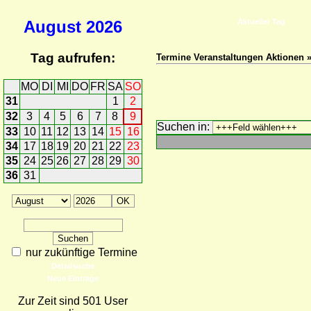
August
2026
Aktueller Tag
Tag aufrufen:
Termine Veranstaltungen Aktionen 
MO
DI
MI
DO
FR
SA
SO
31
1
2
32
3
4
5
6
7
8
9
Suchen in:
33
10
11
12
13
14
15
16
34
17
18
19
20
21
22
23
35
24
25
26
27
28
29
30
36
31
nur zukünftige Termine
Detailsuche
Neue Einträge
Zur Zeit sind 501 User