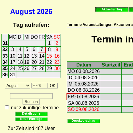
August
2026
Aktueller Tag
Tag aufrufen:
Termine Veranstaltungen Aktionen 
Termin i
MO
DI
MI
DO
FR
SA
SO
31
1
2
32
3
4
5
6
7
8
9
33
10
11
12
13
14
15
16
34
17
18
19
20
21
22
23
Datum
Startzeit
End
35
24
25
26
27
28
29
30
MO 03.08.2026
36
31
DI 04.08.2026
MI 05.08.2026
DO 06.08.2026
FR 07.08.2026
SA 08.08.2026
nur zukünftige Termine
SO 09.08.2026
Detailsuche
Neue Einträge
Druckvorschau
Zur Zeit sind 487 User