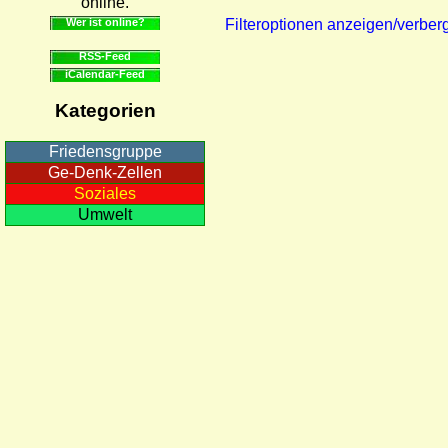
online.
Wer ist online?
Filteroptionen anzeigen/verber
RSS-Feed
iCalendar-Feed
Kategorien
Friedensgruppe
Ge-Denk-Zellen
Soziales
Umwelt