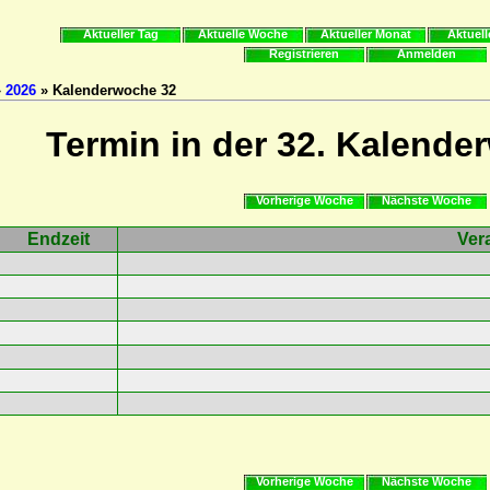
Aktueller Tag
Aktuelle Woche
Aktueller Monat
Aktuell
Registrieren
Anmelden
»
2026
» Kalenderwoche 32
Termin in der 32. Kalende
Vorherige Woche
Nächste Woche
Endzeit
Ver
Vorherige Woche
Nächste Woche