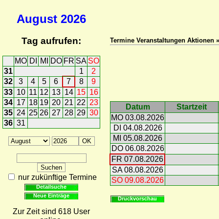
August
2026
Tag aufrufen:
Termine Veranstaltungen Aktionen 
MO
DI
MI
DO
FR
SA
SO
31
1
2
32
3
4
5
6
7
8
9
33
10
11
12
13
14
15
16
34
17
18
19
20
21
22
23
Datum
Startzeit
35
24
25
26
27
28
29
30
MO 03.08.2026
36
31
DI 04.08.2026
MI 05.08.2026
DO 06.08.2026
FR 07.08.2026
SA 08.08.2026
nur zukünftige Termine
SO 09.08.2026
Detailsuche
Neue Einträge
Druckvorschau
Zur Zeit sind 618 User