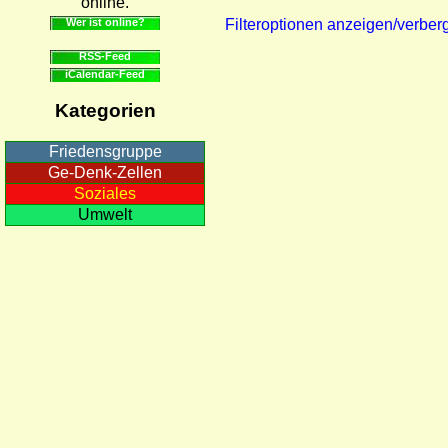
online.
Wer ist online?
Filteroptionen anzeigen/verber
RSS-Feed
iCalendar-Feed
Kategorien
Friedensgruppe
Ge-Denk-Zellen
Soziales
Umwelt