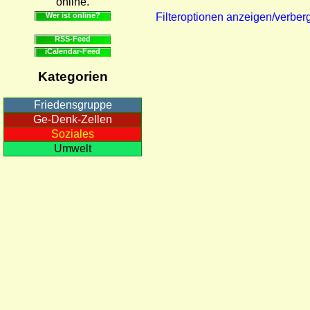
online.
Wer ist online?
Filteroptionen anzeigen/verber
RSS-Feed
iCalendar-Feed
Kategorien
Friedensgruppe
Ge-Denk-Zellen
Soziales
Umwelt