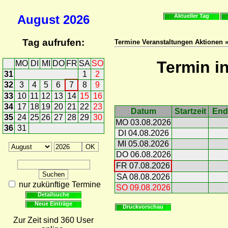
August
2026
Aktueller Tag
Tag aufrufen:
Termine Veranstaltungen Aktionen 
Termin i
MO
DI
MI
DO
FR
SA
SO
31
1
2
32
3
4
5
6
7
8
9
33
10
11
12
13
14
15
16
34
17
18
19
20
21
22
23
Datum
Startzeit
End
35
24
25
26
27
28
29
30
MO 03.08.2026
36
31
DI 04.08.2026
MI 05.08.2026
DO 06.08.2026
FR 07.08.2026
SA 08.08.2026
nur zukünftige Termine
SO 09.08.2026
Detailsuche
Neue Einträge
Druckvorschau
Zur Zeit sind 360 User