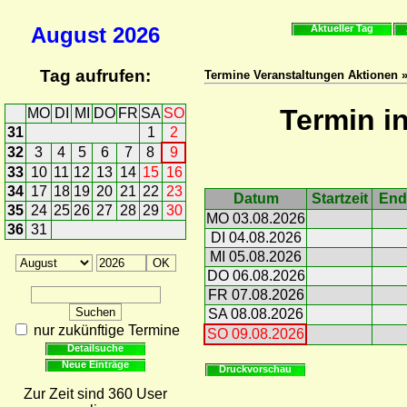
August
2026
Aktueller Tag
Tag aufrufen:
Termine Veranstaltungen Aktionen 
Termin i
MO
DI
MI
DO
FR
SA
SO
31
1
2
32
3
4
5
6
7
8
9
33
10
11
12
13
14
15
16
34
17
18
19
20
21
22
23
Datum
Startzeit
End
35
24
25
26
27
28
29
30
MO 03.08.2026
36
31
DI 04.08.2026
MI 05.08.2026
DO 06.08.2026
FR 07.08.2026
SA 08.08.2026
nur zukünftige Termine
SO 09.08.2026
Detailsuche
Neue Einträge
Druckvorschau
Zur Zeit sind 360 User