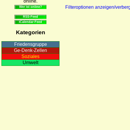
online.
Filteroptionen anzeigen/verber
Wer ist online?
RSS-Feed
iCalendar-Feed
Kategorien
Friedensgruppe
Ge-Denk-Zellen
Soziales
Umwelt