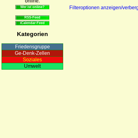
online.
Wer ist online?
Filteroptionen anzeigen/verber
RSS-Feed
iCalendar-Feed
Kategorien
Friedensgruppe
Ge-Denk-Zellen
Soziales
Umwelt