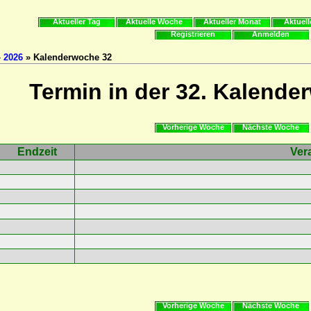
Aktueller Tag
Aktuelle Woche
Aktueller Monat
Aktuell
Registrieren
Anmelden
»
2026
» Kalenderwoche 32
Termin in der 32. Kalende
Vorherige Woche
Nächste Woche
Endzeit
Ver
Vorherige Woche
Nächste Woche