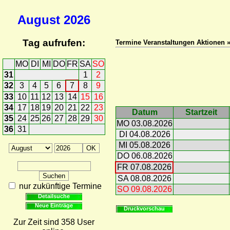
August
2026
Tag aufrufen:
Termine Veranstaltungen Aktionen 
MO
DI
MI
DO
FR
SA
SO
31
1
2
32
3
4
5
6
7
8
9
33
10
11
12
13
14
15
16
34
17
18
19
20
21
22
23
Datum
Startzeit
35
24
25
26
27
28
29
30
MO 03.08.2026
36
31
DI 04.08.2026
MI 05.08.2026
DO 06.08.2026
FR 07.08.2026
SA 08.08.2026
nur zukünftige Termine
SO 09.08.2026
Detailsuche
Neue Einträge
Druckvorschau
Zur Zeit sind 358 User