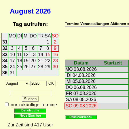
August
2026
Tag aufrufen:
Termine Veranstaltungen Aktionen 
MO
DI
MI
DO
FR
SA
SO
31
1
2
32
3
4
5
6
7
8
9
33
10
11
12
13
14
15
16
34
17
18
19
20
21
22
23
Datum
Startzeit
35
24
25
26
27
28
29
30
MO 03.08.2026
36
31
DI 04.08.2026
MI 05.08.2026
DO 06.08.2026
FR 07.08.2026
SA 08.08.2026
nur zukünftige Termine
SO 09.08.2026
Detailsuche
Neue Einträge
Druckvorschau
Zur Zeit sind 417 User