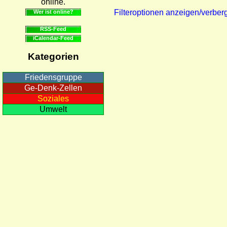
online.
Filteroptionen anzeigen/verber
Wer ist online?
RSS-Feed
iCalendar-Feed
Kategorien
Friedensgruppe
Ge-Denk-Zellen
Soziales
Umwelt