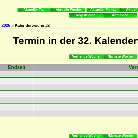
Aktueller Tag
Aktuelle Woche
Aktueller Monat
Aktuell
Registrieren
Anmelden
»
2026
» Kalenderwoche 32
Termin in der 32. Kalende
Vorherige Woche
Nächste Woche
Endzeit
Ver
Vorherige Woche
Nächste Woche