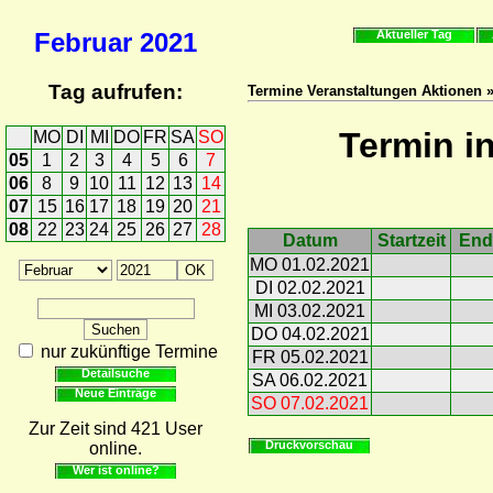
Februar
2021
Aktueller Tag
Tag aufrufen:
Termine Veranstaltungen Aktionen 
Termin i
MO
DI
MI
DO
FR
SA
SO
05
1
2
3
4
5
6
7
06
8
9
10
11
12
13
14
07
15
16
17
18
19
20
21
08
22
23
24
25
26
27
28
Datum
Startzeit
End
MO 01.02.2021
DI 02.02.2021
MI 03.02.2021
DO 04.02.2021
nur zukünftige Termine
FR 05.02.2021
Detailsuche
SA 06.02.2021
Neue Einträge
SO 07.02.2021
Zur Zeit sind 421 User
Druckvorschau
online.
Wer ist online?