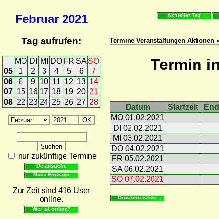
Februar
2021
Aktueller Tag
Tag aufrufen:
Termine Veranstaltungen Aktionen 
Termin i
MO
DI
MI
DO
FR
SA
SO
05
1
2
3
4
5
6
7
06
8
9
10
11
12
13
14
07
15
16
17
18
19
20
21
08
22
23
24
25
26
27
28
Datum
Startzeit
End
MO 01.02.2021
DI 02.02.2021
MI 03.02.2021
DO 04.02.2021
nur zukünftige Termine
FR 05.02.2021
Detailsuche
SA 06.02.2021
Neue Einträge
SO 07.02.2021
Zur Zeit sind 416 User
Druckvorschau
online.
Wer ist online?