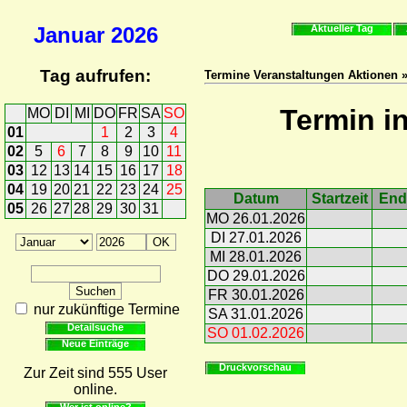
Januar
2026
Aktueller Tag
Tag aufrufen:
Termine Veranstaltungen Aktionen 
Termin i
MO
DI
MI
DO
FR
SA
SO
01
1
2
3
4
02
5
6
7
8
9
10
11
03
12
13
14
15
16
17
18
04
19
20
21
22
23
24
25
Datum
Startzeit
End
05
26
27
28
29
30
31
MO 26.01.2026
DI 27.01.2026
MI 28.01.2026
DO 29.01.2026
FR 30.01.2026
nur zukünftige Termine
SA 31.01.2026
Detailsuche
SO 01.02.2026
Neue Einträge
Druckvorschau
Zur Zeit sind 555 User
online.
Wer ist online?